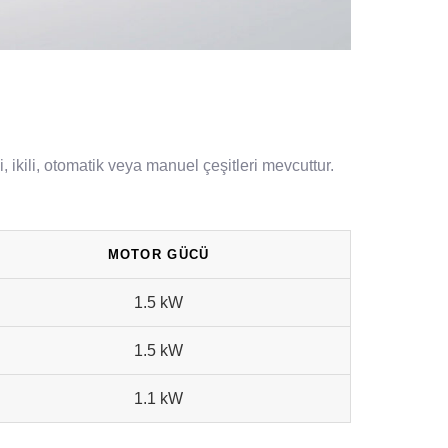
 ikili, otomatik veya manuel çeşitleri mevcuttur.
MOTOR GÜCÜ
1.5 kW
1.5 kW
1.1 kW