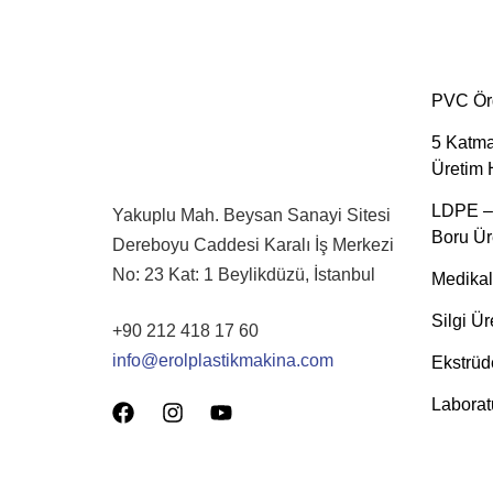
PVC Örg
5 Katma
Üretim H
LDPE –
Yakuplu Mah. Beysan Sanayi Sitesi
Boru Ür
Dereboyu Caddesi Karalı İş Merkezi
No: 23 Kat: 1 Beylikdüzü, İstanbul
Medikal
Silgi Ür
+90 212 418 17 60
info@erolplastikmakina.com
Ekstrüd
Laborat